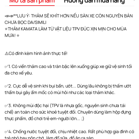
Mô tả sản phẩm
Hướng dẫn mua hàng
Đ
📣📣**LƯU Ý: THẢM SẼ KHÍT HƠN NẾU SÀN XE CÒN NGUYÊN BẢN
CHƯA BỌC DA/SIMILI
⭐️THẢM KAMATA LÀM TỪ VẬT LIỆU TPV ĐÚC XỊN MỊN CHO MÙA
MƯA! ⭐️
⚠️Có đính kèm hình ảnh thực tế!
✅1. Có viền thảm cao và tràn bậc lên xuống giúp xe giữ vệ sinh tối
đa cho xế yêu.
✅2. Cực dễ vệ sinh khi bụi bẩn, ướt... Dùng lâu không bị thấm ướt
thấm bụi gây ẩm mốc có mùi hôi như các loại thảm khác.
✅3. Không mùi độc hại (TPV là nhựa gốc, nguyên sinh chưa tái
chế) an toàn cho sức khoẻ tuyệt đối. Chuyên dùng làm hộp đựng
thực phẩm, đồ chơi trẻ em-người lớn... ;)
✅4. Chống nước tuyệt đối, chịu nhiệt cao. Rất phù hợp gia đình có
trẻ nhỏ hay nôn chớ, làm đổ sữa, đồ ăn ra sàn...