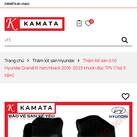
Vô vàng khuyến mãi hấp dẫn đang chờ đợi bạn!
0
Trang chủ
Thảm lót sàn Hyundai
Thảm lót sàn ô tô
Hyundai Grandi10 hatchback 2016-2023 khuôn đúc TPV (1 bộ 3
tấm)