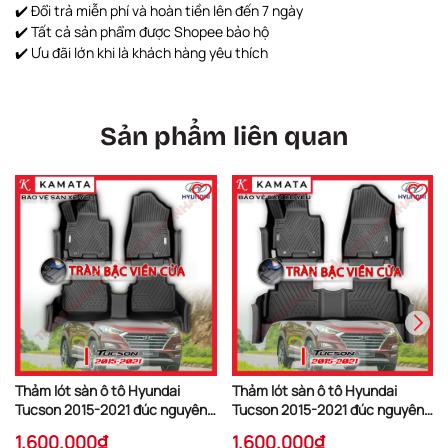
✔️ Đổi trả miễn phí và hoàn tiền lên đến 7 ngày
✔️ Tất cả sản phẩm được Shopee bảo hộ
✔️ Ưu đãi lớn khi là khách hàng yêu thích
Sản phẩm liên quan
Thảm lót sàn ô tô Hyundai
Thảm lót sàn ô tô Hyundai
Tucson 2015-2021 đúc nguyên
Tucson 2015-2021 đúc nguyên
khối TPV tràn bậc viền cửa ( 1
khối TPV tràn bậc viền cửa ( 1
1.600.000₫
1.600.000₫
bộ/3 tấm)
bộ/3 tấm)