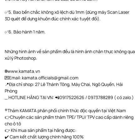
✅5. Bao bền chắc không xô lệch dù 1mm (dùng máy Scan Laser
3D quét để dựng khuôn đúc chính xác tuyệt đối).
✅6. Bảo hành 1 năm.
Những hình ảnh về sản phẩm đều là hình ảnh chân thực không qua
xử lý Photoshop.
🌐www.kamata.vn
💌Email: kamata.officials@gmail.com
📍Địa chỉ shop: 27 Lê Thánh Tông, Máy Chai, Ngô Quyền, Hải
Phòng
_ HOTLINE HÃNG TẠI VN: 📲0917522626 / 0973788289 ( có zalo )
®️Thảm KAMATA phân phối chính thức độc quyền tại Việt Nam
👉Chuyên các sản phẩm thảm TPE/ TPU/ TPV cao cấp dành riêng
cho ô tô
👉 Khi mua sản phẩm tại hãng được:
✔️ Cam kết chất lượng chính hãng 100%