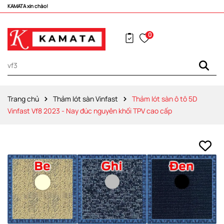
Vô vàng khuyến mãi hấp dẫn đang chờ đợi bạn!
0
Trang chủ
Thảm lót sàn Vinfast
Thảm lót sàn ô tô 5D
Vinfast Vf8 2023 - Nay đúc nguyên khối TPV cao cấp