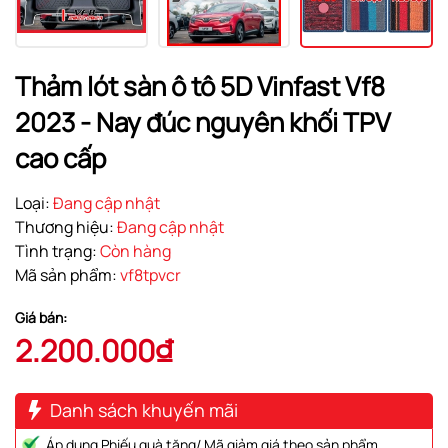
Thảm lót sàn ô tô 5D Vinfast Vf8
2023 - Nay đúc nguyên khối TPV
cao cấp
Loại:
Đang cập nhật
Thương hiệu:
Đang cập nhật
Tình trạng:
Còn hàng
Mã sản phẩm:
vf8tpvcr
Giá bán:
2.200.000₫
Danh sách khuyến mãi
Áp dụng Phiếu quà tặng/ Mã giảm giá theo sản phẩm.