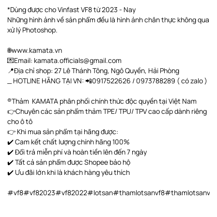
*Dùng được cho Vinfast VF8 từ 2023 - Nay
Những hình ảnh về sản phẩm đều là hình ảnh chân thực không qua
xử lý Photoshop.
🌐www.kamata.vn
💌Email: kamata.officials@gmail.com
📍Địa chỉ shop: 27 Lê Thánh Tông, Ngô Quyền, Hải Phòng
_ HOTLINE HÃNG TẠI VN: 📲0917522626 / 0973788289 ( có zalo )
®️Thảm KAMATA phân phối chính thức độc quyền tại Việt Nam
👉Chuyên các sản phẩm thảm TPE/ TPU/ TPV cao cấp dành riêng
cho ô tô
👉 Khi mua sản phẩm tại hãng được:
✔️ Cam kết chất lượng chính hãng 100%
✔️ Đổi trả miễn phí và hoàn tiền lên đến 7 ngày
✔️ Tất cả sản phẩm được Shopee bảo hộ
✔️ Ưu đãi lớn khi là khách hàng yêu thích
#vf8#vf82023#vf82022#lotsan#thamlotsanvf8#thamlotsanvf8