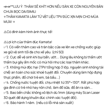
📣📣**LƯU Ý: THẢM SẼ KHÍT HƠN NẾU SÀN XE CÒN NGUYÊN BẢN
CHƯA BỌC DA/SIMILI
⭐️THẢM KAMATA LÀM TỪ VẬT LIỆU TPV ĐÚC XỊN MỊN CHO MÙA
MƯA! ⭐️
⚠️Có đính kèm hình ảnh thực tế!
⚠️Lợi ích của thảm đúc Kamata!
✅1. Có viền thảm cao và tràn bậc cửa xe lên xe chống xước giúp
xe giữ vệ sinh tối đa cho xế yêu. (chỉ 5D)
✅2. Cực dễ vệ sinh khi bụi bẩn, ướt... Dùng lâu không bị thấm ướt
thấm bụi gây ẩm mốc có mùi hôi như các loại thảm khác.
✅3. Không mùi độc hại (TPV tổng hợp 3 lớp, nguyên sinh không tái
chế) an toàn cho sức khoẻ tuyệt đối. Chuyên dùng làm hộp đựng
thực phẩm, đồ chơi trẻ em, bà bầu...)
✅4. Chống nước tuyệt đối, chịu nhiệt từ 35°~130°. Rất phù hợp
gia đình có trẻ nhỏ hay nôn chớ, làm đổ sữa, đồ ăn ra sàn...
✅5. Bao bền chắc không xô lệch dù 1mm (dùng máy Scan Laser
3D quét để dựng khuôn đúc chính xác tuyệt đối).
✅6. Bảo hành 1 năm. (nếu có lỗi nhà sản xuất)