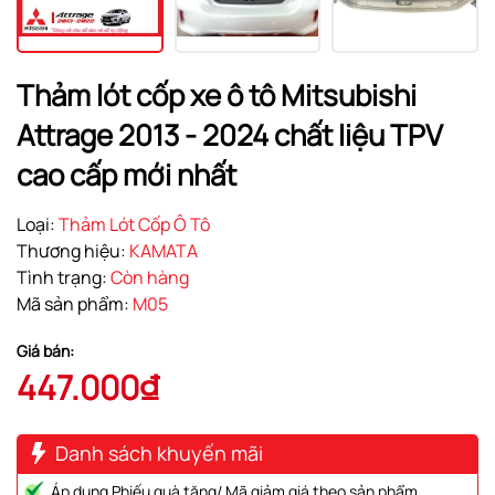
Thảm lót cốp xe ô tô Mitsubishi
Attrage 2013 - 2024 chất liệu TPV
cao cấp mới nhất
Loại:
Thảm Lót Cốp Ô Tô
Thương hiệu:
KAMATA
Tình trạng:
Còn hàng
Mã sản phẩm:
M05
Giá bán:
447.000₫
Danh sách khuyến mãi
Áp dụng Phiếu quà tặng/ Mã giảm giá theo sản phẩm.