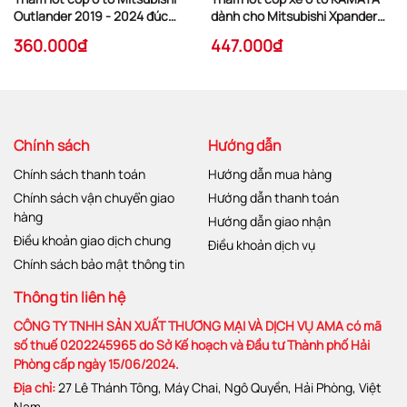
Outlander 2019 - 2024 đúc
dành cho Mitsubishi Xpander
nguyên khối tràn viền TPV
2018 - 2021 chất liệu TPU cao
360.000₫
447.000₫
cấp mới nhất
Chính sách
Hướng dẫn
Chính sách thanh toán
Hướng dẫn mua hàng
Chính sách vận chuyển giao
Hướng dẫn thanh toán
hàng
Hướng dẫn giao nhận
Điều khoản giao dịch chung
Điều khoản dịch vụ
Chính sách bảo mật thông tin
Thông tin liên hệ
CÔNG TY TNHH SẢN XUẤT THƯƠNG MẠI VÀ DỊCH VỤ AMA có mã
số thuế 0202245965 do Sở Kế hoạch và Đầu tư Thành phố Hải
Phòng cấp ngày 15/06/2024.
Địa chỉ:
27 Lê Thánh Tông, Máy Chai, Ngô Quyền, Hải Phòng, Việt
Nam