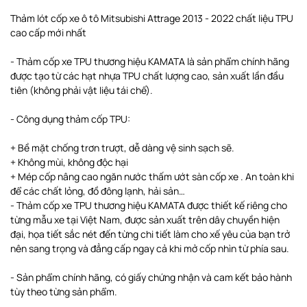
Thảm lót cốp xe ô tô Mitsubishi Attrage 2013 - 2022 chất liệu TPU
cao cấp mới nhất
- Thảm cốp xe TPU thương hiệu KAMATA là sản phẩm chính hãng
được tạo từ các hạt nhựa TPU chất lượng cao, sản xuất lần đầu
tiên (không phải vật liệu tái chế).
- Công dụng thảm cốp TPU:
+ Bề mặt chống trơn trượt, dễ dàng vệ sinh sạch sẽ.
+ Không mùi, không độc hại
+ Mép cốp nâng cao ngăn nước thấm ướt sàn cốp xe . An toàn khi
để các chất lỏng, đồ đông lạnh, hải sản…
- Thảm cốp xe TPU thương hiệu KAMATA được thiết kế riêng cho
từng mẫu xe tại Việt Nam, được sản xuất trên dây chuyền hiện
đại, họa tiết sắc nét đến từng chi tiết làm cho xế yêu của bạn trở
nên sang trọng và đẳng cấp ngay cả khi mở cốp nhìn từ phía sau.
- Sản phẩm chính hãng, có giấy chứng nhận và cam kết bảo hành
tùy theo từng sản phẩm.