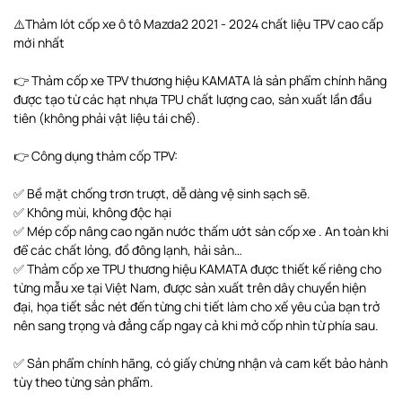
⚠️Thảm lót cốp xe ô tô Mazda2 2021 - 2024 chất liệu TPV cao cấp
mới nhất
👉 Thảm cốp xe TPV thương hiệu KAMATA là sản phẩm chính hãng
được tạo từ các hạt nhựa TPU chất lượng cao, sản xuất lần đầu
tiên (không phải vật liệu tái chế).
👉 Công dụng thảm cốp TPV:
✅ Bề mặt chống trơn trượt, dễ dàng vệ sinh sạch sẽ.
✅ Không mùi, không độc hại
✅ Mép cốp nâng cao ngăn nước thấm ướt sàn cốp xe . An toàn khi
để các chất lỏng, đồ đông lạnh, hải sản…
✅ Thảm cốp xe TPU thương hiệu KAMATA được thiết kế riêng cho
từng mẫu xe tại Việt Nam, được sản xuất trên dây chuyền hiện
đại, họa tiết sắc nét đến từng chi tiết làm cho xế yêu của bạn trở
nên sang trọng và đẳng cấp ngay cả khi mở cốp nhìn từ phía sau.
✅ Sản phẩm chính hãng, có giấy chứng nhận và cam kết bảo hành
tùy theo từng sản phẩm.