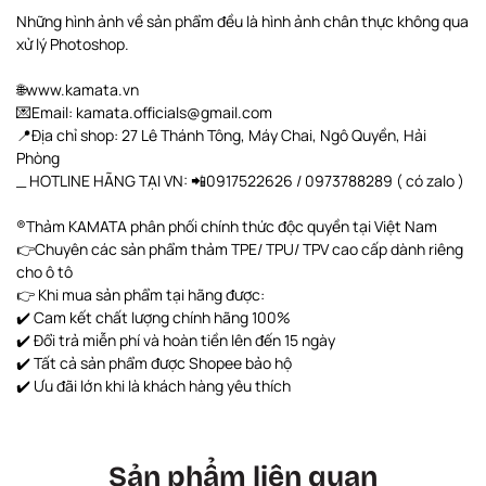
Những hình ảnh về sản phẩm đều là hình ảnh chân thực không qua
xử lý Photoshop.
🌐www.kamata.vn
💌Email: kamata.officials@gmail.com
📍Địa chỉ shop: 27 Lê Thánh Tông, Máy Chai, Ngô Quyền, Hải
Phòng
_ HOTLINE HÃNG TẠI VN: 📲0917522626 / 0973788289 ( có zalo )
®️Thảm KAMATA phân phối chính thức độc quyền tại Việt Nam
👉Chuyên các sản phẩm thảm TPE/ TPU/ TPV cao cấp dành riêng
cho ô tô
👉 Khi mua sản phẩm tại hãng được:
✔️ Cam kết chất lượng chính hãng 100%
✔️ Đổi trả miễn phí và hoàn tiền lên đến 15 ngày
✔️ Tất cả sản phẩm được Shopee bảo hộ
✔️ Ưu đãi lớn khi là khách hàng yêu thích
Sản phẩm liên quan