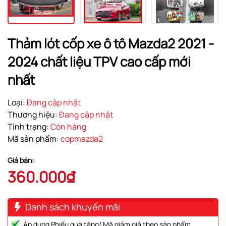
Thảm lót cốp xe ô tô Mazda2 2021 -
2024 chất liệu TPV cao cấp mới
nhất
Loại:
Đang cập nhật
Thương hiệu:
Đang cập nhật
Tình trạng:
Còn hàng
Mã sản phẩm:
copmazda2
Giá bán:
360.000₫
Danh sách khuyến mãi
Áp dụng Phiếu quà tặng/ Mã giảm giá theo sản phẩm.