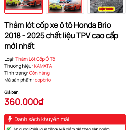
Thảm lót cốp xe ô tô Honda Brio
2018 - 2025 chất liệu TPV cao cấp
mới nhất
Loại:
Thảm Lót Cốp Ô Tô
Thương hiệu:
KAMATA
Tình trạng:
Còn hàng
Mã sản phẩm:
copbrio
Giá bán:
360.000₫
Danh sách khuyến mãi
Áp dụng Phiếu quà tặng/ Mã giảm giá theo sản phẩm.