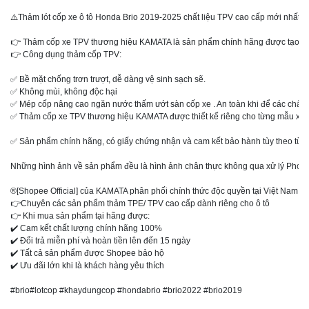
⚠️Thảm lót cốp xe ô tô Honda Brio 2019-2025 chất liệu TPV cao cấp mới nhất

👉 Thảm cốp xe TPV thương hiệu KAMATA là sản phẩm chính hãng được tạo từ các 
👉 Công dụng thảm cốp TPV:

✅ Bề mặt chống trơn trượt, dễ dàng vệ sinh sạch sẽ.

✅ Không mùi, không độc hại

✅ Mép cốp nâng cao ngăn nước thấm ướt sàn cốp xe . An toàn khi để các chất l
✅ Thảm cốp xe TPV thương hiệu KAMATA được thiết kế riêng cho từng mẫu xe tại V
✅ Sản phẩm chính hãng, có giấy chứng nhận và cam kết bảo hành tùy theo từn
Những hình ảnh về sản phẩm đều là hình ảnh chân thực không qua xử lý Photo
®️[Shopee Official] của KAMATA phân phối chính thức độc quyền tại Việt Nam

👉Chuyên các sản phẩm thảm TPE/ TPV cao cấp dành riêng cho ô tô 

👉 Khi mua sản phẩm tại hãng được:

✔️ Cam kết chất lượng chính hãng 100%

✔️ Đổi trả miễn phí và hoàn tiền lên đến 15 ngày

✔️ Tất cả sản phẩm được Shopee bảo hộ

✔️ Ưu đãi lớn khi là khách hàng yêu thích

#brio#lotcop #khaydungcop #hondabrio #brio2022 #brio2019