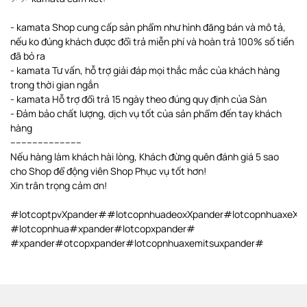
- kamata Shop cung cấp sản phẩm như hình đăng bán và mô tả,
nếu ko đúng khách được đổi trả miễn phí và hoàn trả 100% số tiền
đã bỏ ra
- kamata Tư vấn, hỗ trợ giải đáp mọi thắc mắc của khách hàng
trong thời gian ngắn
- kamata Hỗ trợ đổi trả 15 ngày theo đúng quy định của Sàn
- Đảm bảo chất lượng, dịch vụ tốt của sản phẩm đến tay khách
hàng
--------------------------
Nếu hàng làm khách hài lòng, Khách đừng quên đánh giá 5 sao
cho Shop để động viên Shop Phục vụ tốt hơn!
Xin trân trọng cảm ơn!
#lotcoptpvXpander##lotcopnhuadeoxXpander#lotcopnhuaxeXp
#lotcopnhua#xpander#lotcopxpander#
#xpander#otcopxpander#lotcopnhuaxemitsuxpander#