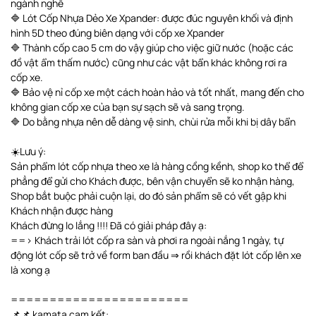
ngành nghề
🔷 Lót Cốp Nhựa Dẻo Xe Xpander: được đúc nguyên khối và định
hình 5D theo đúng biên dạng với cốp xe Xpander
🔷 Thành cốp cao 5 cm do vậy giúp cho việc giữ nước (hoặc các
đồ vật ẩm thấm nước) cũng như các vật bẩn khác không rơi ra
cốp xe.
🔷 Bảo vệ nỉ cốp xe một cách hoàn hảo và tốt nhất, mang đến cho
không gian cốp xe của bạn sự sạch sẽ và sang trọng.
🔷 Do bằng nhựa nên dễ dàng vệ sinh, chùi rửa mỗi khi bị dây bẩn
☀️Lưu ý:
Sản phẩm lót cốp nhựa theo xe là hàng cồng kềnh, shop ko thể để
phẳng để gửi cho Khách được, bên vận chuyển sẽ ko nhận hàng,
Shop bắt buộc phải cuộn lại, do đó sản phẩm sẽ có vết gập khi
Khách nhận được hàng
Khách đừng lo lắng !!!! Đã có giải pháp đây ạ:
==> Khách trải lót cốp ra sàn và phơi ra ngoài nắng 1 ngày, tự
động lót cốp sẽ trở về form ban đầu ⇒ rồi khách đặt lót cốp lên xe
là xong ạ
=======================
📌📌 kamata cam kết: