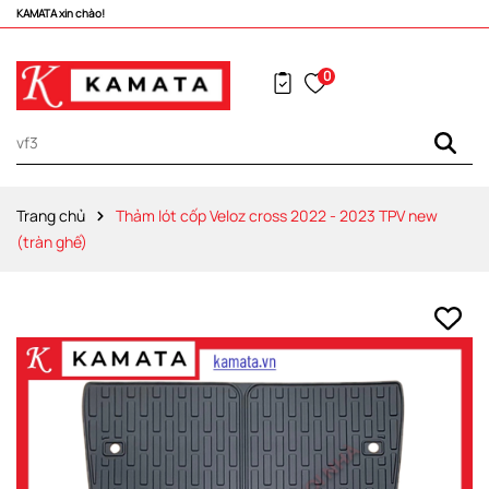
Vô vàng khuyến mãi hấp dẫn đang chờ đợi bạn!
0
Trang chủ
Thảm lót cốp Veloz cross 2022 - 2023 TPV new
(tràn ghế)