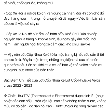
đàn hồi, chống nước, không mùi
- Cốp Xe Hơi là nơi để ko chỉ vận dụng cá nhận, đôi khi còn chở đồ
đạc, hàng hóa, ... trong mỗi chuyến đi dài ngày - Việc làm bẩn sàn
cốp xe là việc dễ xảy ra
- Cốp Xe Là Nơi dễ hút ẩm, dễ bám bẩn, Khó Chùi Rửa do cốp
nguyên bản là bằng nỉ khó vệ sinh, lâu ngày gây ẩm mốc, hôi
hám...làm người ngồi trong xe cảm giác khó chịu, say xe
-> Vậy nên Lót Cốp Nhựa Xe ô tô là một trang bị hết sức cần thiết
cho xe ô tô. Đây là một trong những phụ kiện mà các bác nên
quan tâm đầu tiên sau khi mua xe. để bảo vệ toàn diện chiếc xe
cũng như sức khỏe của bản thân
Đặc Điểm Chi Tiết của Lót Cốp Nhựa Xe Lót Cốp Nhựa Xe Veloz
cross 2022 - 2023
🔷 Chất Liệu TPV (Thermoplastic Elastomers) được dịch là: (nhựa
nhiệt dẻo đàn hồi) - một vật liệu cao cấp chống thấm nước, không
mùi, có độ bền - độ đàn hồi cao - Được ứng dụng rộng rãi vào các