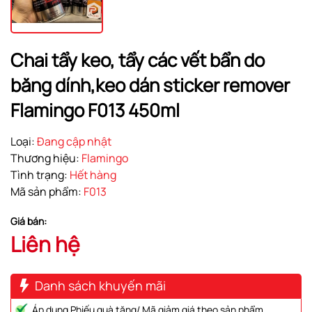
Chai tẩy keo, tẩy các vết bẩn do
băng dính,keo dán sticker remover
Flamingo F013 450ml
Loại:
Đang cập nhật
Thương hiệu:
Flamingo
Tình trạng:
Hết hàng
Mã sản phẩm:
F013
Giá bán:
Liên hệ
Danh sách khuyến mãi
Áp dụng Phiếu quà tặng/ Mã giảm giá theo sản phẩm.