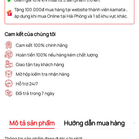
Tặng 100.000₫ mua hàng tại website thành viên kamata ,
áp dụng khi mua Online tại Hải Phòng và 1 số khu vực khác.
Cam kết của chúng tôi
Cam kết 100% chính hãng
Hoàn tiền 100% nếu hàng kém chất lượng
Giao tận tay khách hàng
Mở hộp kiểm tra nhận hàng
Hỗ trợ 24/7
Đổi trả trong 7 ngày
Mô tả sản phẩm
Hướng dẫn mua hàng
Đ
Thông tin sản phẩm đang được cập nhật